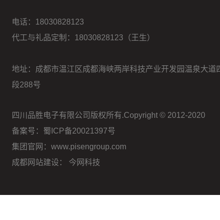
电话：
18030828123
代工与礼品定制：18030828123（王生）
地址：成都市温江区成都海峡两岸科技产业开发园温泉大道
段288号
四川品胜电子有限公司版权所有.Copyright © 2012-2020
备案号：蜀ICP备20021397号
集团官网：www.pisengroup.com
成都网站建设：
今网科技